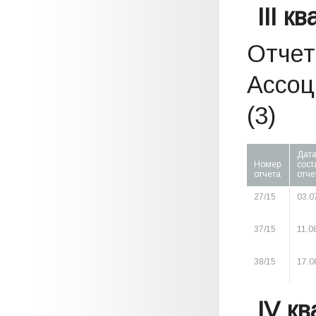
III к
Отчет
Ассоц
(3)
Дат
Номер
сост
отчета
отче
27/15
03.0
37/15
11.0
38/15
17.0
IV к