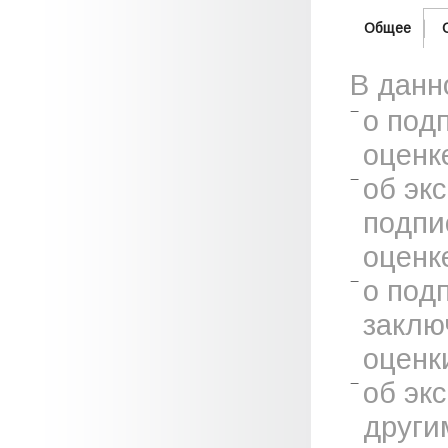
Общее
В данн
о под
оценк
об эк
подпи
оценк
о под
заклю
оценк
об эк
други