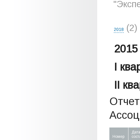
"Эксп
(2)
2018
2015 
I кв
II кв
Отчет
Ассоци
Дат
Номер
сост