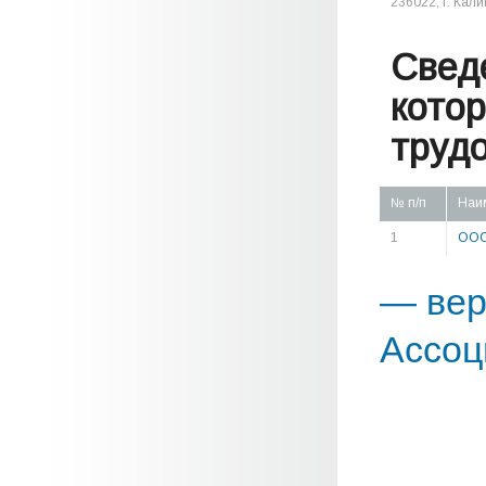
236022, г. Кали
Свед
кото
труд
№ п/п
Наи
1
ООО
— вер
Ассоц