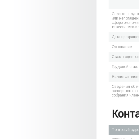
Справка, подт
или непогашен
сфере экономик
тяжести, тяжки
Дата прекраще
Основание
Стаж в оценоч
Трудовой стаж 
Является чле
Сведения об и
экспертного со
собрания член
Конт
Почтовый адр