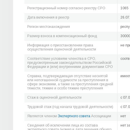
Регистрационный номер согласно реестру СРО
1065
Дата включения в реестр
26.07
Регион местонахождения
респу
Размер взноса в компенсационный фонд
30000
Информация о приостановлении права
не пр
осуществления оценочной деятельности
Соответствие условиям членства в СРО,
соотв
предусмотренным законодательством Российской
Федерации и (или) внутренними документами СРО
Справка, подтверждающая отсутствие неснятой
имее
или непогашенной судимости за преступления в
сфере экономики, а также за преступления средней
тяжести, тяжкие и особо тяжкие преступления
Стаж в оценочной деятельности
c 07.
Трудовой стаж (год начала трудовой деятельности)
c 07.
Является членом
Экспертного совета
Ассоциации
нет
Сведения об исключении лица из состава
нет з
экспертного совета (номер и дата решения общего