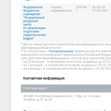
Федеральное
Оценка
038148-
№ 352 от
бюджетное
недвижимости
1
07.06.2024
учреждение
"Федеральный
ресурсный
центр
по организации
подготовки
управленческих
кадров"
* Дата и номер протокола результатов квалификационного экз
квалификационный аттестат.
** В соответствии с
Постановлением
Правительства Российско
изменений в постановление Правительства Российской Федера
Срок действия квалификационных аттестатов в оценочной дея
– на 10 месяцев – в отношении аттестатов, выданных до 31.10
– на 7 месяцев – в отношении аттестатов, выданных с 01.11.20
– на 4 месяца - в отношении аттестатов, выданных с 01.02.2018
Контактная информация
Почтовый адрес
450080, Республика Башкортостан, г. Уфа, ул. Степана
Злобина, д.42, кв.28