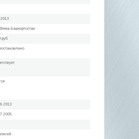
.2013
блика Башкортостан
 руб.
иостановлено
етствует
тся
06.2013
07.2005
аписей