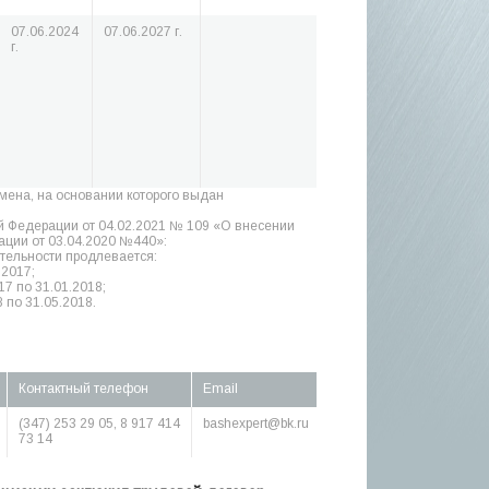
07.06.2024
07.06.2027 г.
г.
амена, на основании которого выдан
й Федерации от 04.02.2021 № 109 «О внесении
ции от 03.04.2020 №440»:
тельности продлевается:
.2017;
17 по 31.01.2018;
 по 31.05.2018.
Контактный телефон
Email
(347) 253 29 05, 8 917 414
bashexpert@bk.ru
73 14