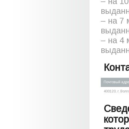
– на 1
выданн
– на 7
выданн
– на 4
выданн
Конт
Почтовый адр
400120, г. Волг
Свед
кото