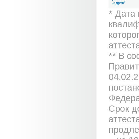
кадров"
* Дата
квалиф
которо
аттеста
** В с
Правит
04.02.
постан
Федера
Срок д
аттест
продле