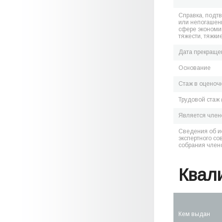
Справка, подт
или непогашен
сфере экономик
тяжести, тяжки
Дата прекраще
Основание
Стаж в оценоч
Трудовой стаж 
Является чле
Сведения об и
экспертного со
собрания член
Квал
Кем выдан