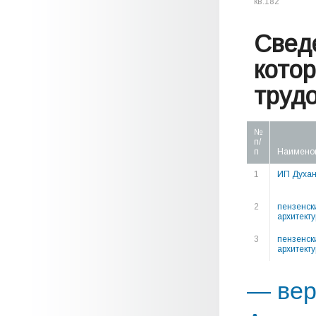
кв.182
Свед
кото
труд
№
п/
п
Наимено
1
ИП Духан
2
пензенск
архитект
3
пензенск
архитект
— вер