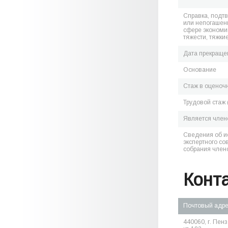
Справка, подт
или непогашен
сфере экономик
тяжести, тяжки
Дата прекраще
Основание
Стаж в оценоч
Трудовой стаж 
Является чле
Сведения об и
экспертного со
собрания член
Конт
Почтовый адр
440060, г. Пенз