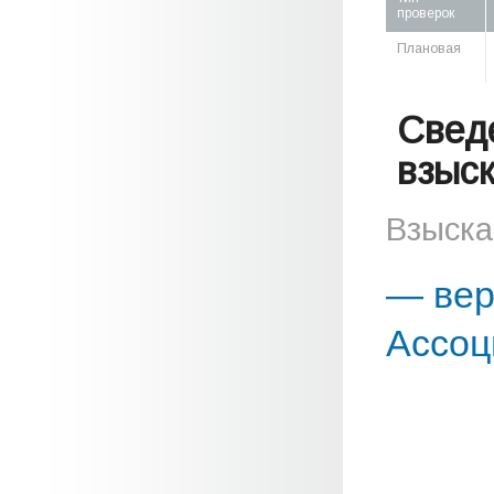
проверок
Плановая
Свед
взыс
Взыска
— вер
Ассоц