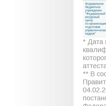
Федеральное
бюджетное
учреждение
"Федеральный
ресурсный
центр
по организаци
подготовки
управленчески
кадров"
* Дата
квалиф
которо
аттеста
** В с
Правит
04.02.
постан
Федера