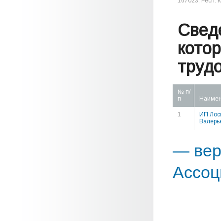
167023, Респ. К
Свед
кото
труд
№ п/
п
Наимен
1
ИП Лос
Валерь
— вер
Ассоц