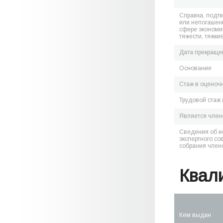
Справка, подт
или непогашен
сфере экономик
тяжести, тяжки
Дата прекраще
Основание
Стаж в оценоч
Трудовой стаж 
Является чле
Сведения об и
экспертного со
собрания член
Квал
Кем выдан