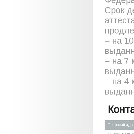
Срок д
аттест
продле
– на 1
выданн
– на 7
выданн
– на 4
выданн
Конт
Почтовый адр