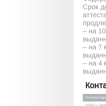
Срок д
аттест
продле
– на 1
выданн
– на 7
выданн
– на 4
выданн
Конт
Почтовый адр
625034, г. Тюме