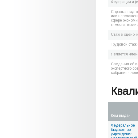
Федерации и (
Справка, подт
или непогашен
сфере экономик
тяжести, тяжки
Стаж в оценоч
Трудовой стаж 
Является чле
Сведения об и
экспертного со
собрания член
Квал
Кем выдан
Федеральное
бюджетное
учреждение