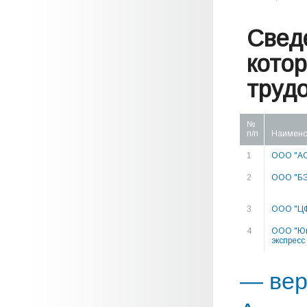
Свед
кото
труд
№
п/п
Наимено
1
ООО "А
2
ООО "Б
3
ООО "Ц
4
ООО "Ю
экспресс
— вер