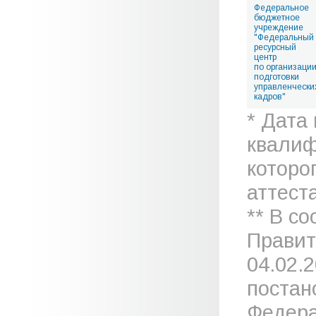
Федеральное
бюджетное
учреждение
"Федеральный
ресурсный
центр
по организаци
подготовки
управленчески
кадров"
* Дата
квалиф
которо
аттеста
** В с
Правит
04.02.
постан
Федера