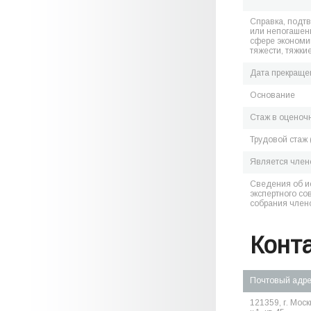
Справка, подт
или непогашен
сфере экономик
тяжести, тяжки
Дата прекраще
Основание
Стаж в оценоч
Трудовой стаж 
Является чле
Сведения об и
экспертного со
собрания член
Конт
Почтовый адр
121359, г. Мос