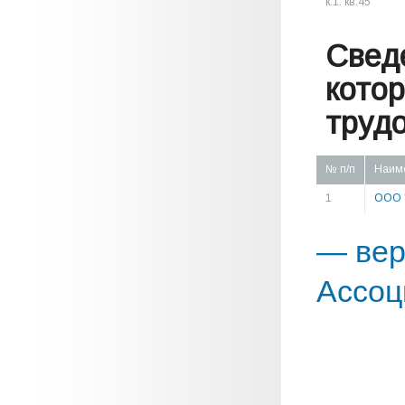
к.1. кв.45
Свед
кото
труд
№ п/п
Наим
1
ООО 
— вер
Ассоц