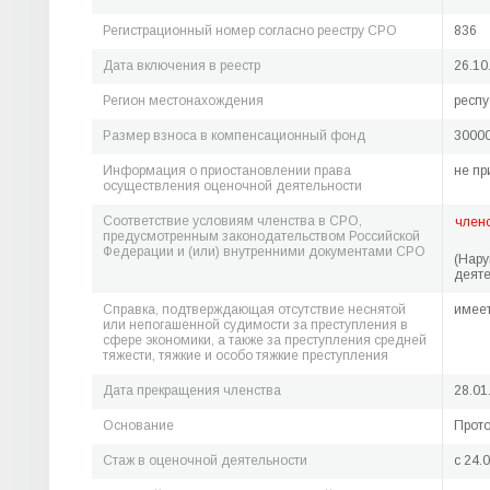
Регистрационный номер согласно реестру СРО
836
Дата включения в реестр
26.10
Регион местонахождения
респу
Размер взноса в компенсационный фонд
30000
Информация о приостановлении права
не пр
осуществления оценочной деятельности
Соответствие условиям членства в СРО,
член
предусмотренным законодательством Российской
Федерации и (или) внутренними документами СРО
(Нар
деяте
Справка, подтверждающая отсутствие неснятой
имее
или непогашенной судимости за преступления в
сфере экономики, а также за преступления средней
тяжести, тяжкие и особо тяжкие преступления
Дата прекращения членства
28.01
Основание
Прото
Стаж в оценочной деятельности
c 24.