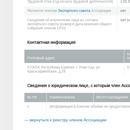
Трудовой стаж (год начала трудовой деятельности)
c 01.
Является членом
Экспертного совета
Ассоциации
нет
Сведения об исключении лица из состава
нет з
экспертного совета (номер и дата решения общего
собрания членов СРО)
Контактная информация
К
Почтовый адрес
т
670034, Республика Бурятия, г. Улан-Удэ, ул.
8
Красноармейская, д.28
Сведения о юридическом лице, с которым член Асс
№ п/п
Наименование
Место нахождения
1
(Информация в полном объеме не предоставле
— вернуться к реестру членов Ассоциации