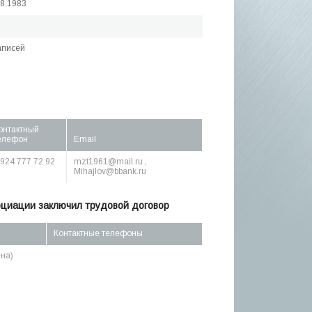
08.1983
аписей
онтактный
елефон
Email
 924 777 72 92
mzt1961@mail.ru ,
Mihajlov@bbank.ru
оциации заключил трудовой договор
Контактные телефоны
на)