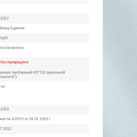
.2012
блика Бурятия
 руб.
иостановлено
ство прекращено
ушение требований ФЗ"Об оценочной
льности")
тся
.2019
кол № 8/2019 от 28.01.2019 г.
07.2012