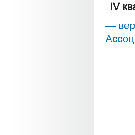
IV к
— вер
Ассоц