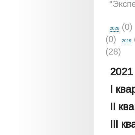
"Эксп
(0)
2026
(0)
2019
(28)
2021 
I кв
II кв
III к