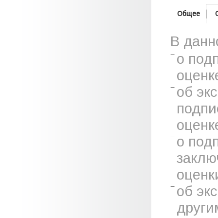
Общее
В данн
о под
оценк
об эк
подпи
оценк
о под
заклю
оценк
об эк
други