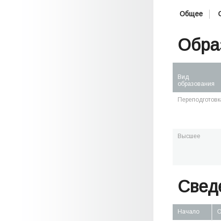
Общее
Обра
Вид
образования
Переподготовк
Высшее
Свед
Начало
О