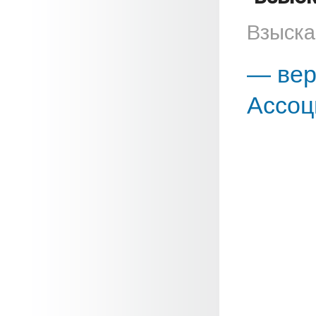
Взыска
— вер
Ассоц