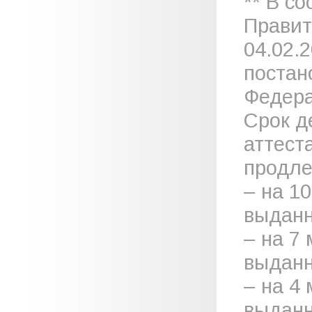
** В с
Правит
04.02.
постан
Федера
Срок д
аттест
продле
– на 1
выданн
– на 7
выданн
– на 4
выданн