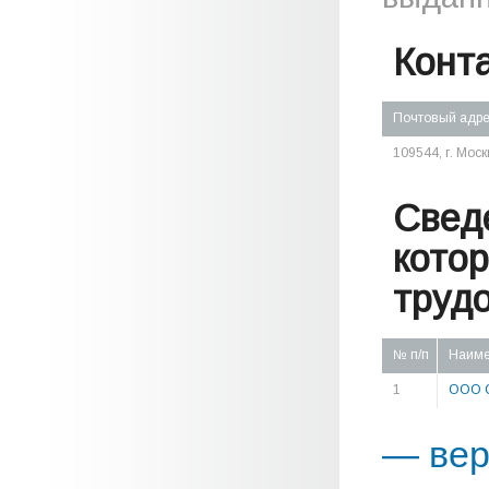
Конт
Почтовый адр
109544, г. Моск
Свед
кото
труд
№ п/п
Наиме
1
ООО О
— вер