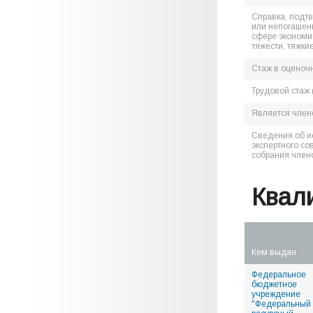
Справка, подт
или непогашен
сфере экономик
тяжести, тяжки
Стаж в оценоч
Трудовой стаж 
Является чле
Сведения об и
экспертного со
собрания член
Квал
Кем выдан
Федеральное
бюджетное
учреждение
"Федеральный