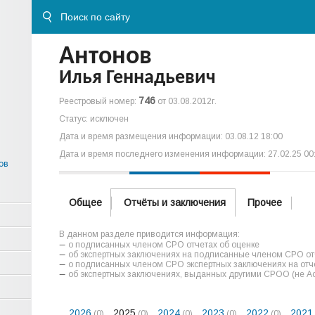
Антонов
Илья Геннадьевич
746
Реестровый номер:
от 03.08.2012г.
Статус: исключен
Дата и время размещения информации: 03.08.12 18:00
Дата и время последнего изменения информации: 27.02.25 00
ов
Общее
Отчёты и заключения
Прочее
В данном разделе приводится информация:
о подписанных членом СРО отчетах об оценке
об экспертных заключениях на подписанные членом СРО отч
о подписанных членом СРО экспертных заключениях на отче
об экспертных заключениях, выданных другими СРОО (не А
2026
2025
2024
2023
2022
2021
(0)
(0)
(0)
(0)
(0)