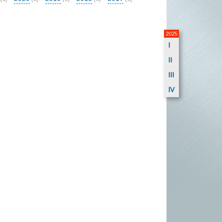
2025
I
II
III
IV