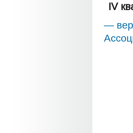
IV к
— вер
Ассоц