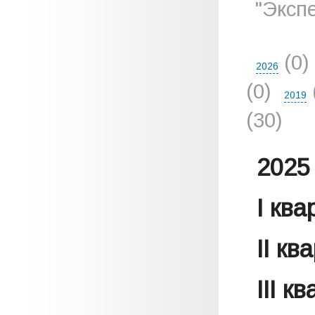
"Эксп
(0)
2026
(0)
2019
(30)
2025 
I кв
II кв
III к