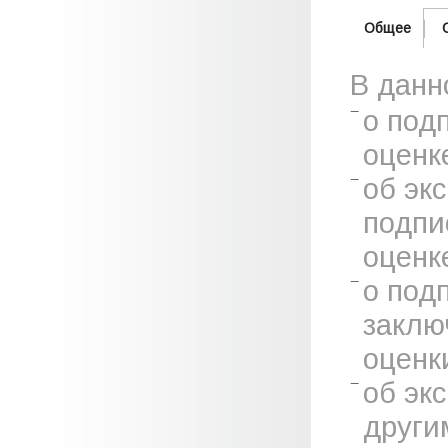
Общее
В данн
о под
оценк
об эк
подпи
оценк
о под
заклю
оценк
об эк
други