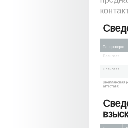
контак
Свед
Тип проверок
Плановая
Плановая
Внеплановая (о
аттестата)
Свед
взыс