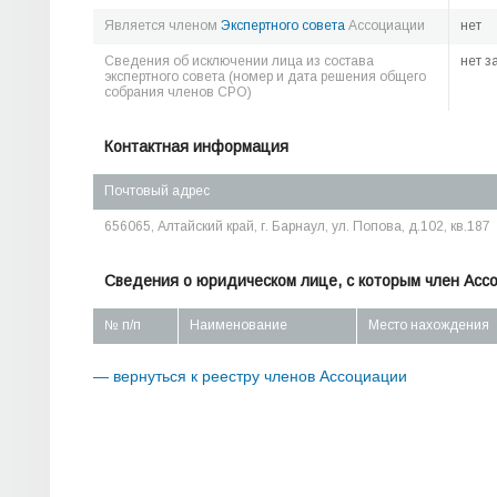
Является членом
Экспертного совета
Ассоциации
нет
Сведения об исключении лица из состава
нет з
экспертного совета (номер и дата решения общего
собрания членов СРО)
Контактная информация
Почтовый адрес
656065, Алтайский край, г. Барнаул, ул. Попова, д.102, кв.187
Сведения о юридическом лице, с которым член Асс
№ п/п
Наименование
Место нахождения
— вернуться к реестру членов Ассоциации