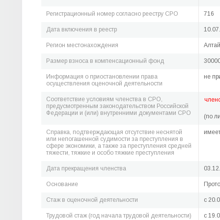
Регистрационный номер согласно реестру СРО
716
Дата включения в реестр
10.07
Регион местонахождения
Алтай
Размер взноса в компенсационный фонд
30000
Информация о приостановлении права
не пр
осуществления оценочной деятельности
Соответствие условиям членства в СРО,
член
предусмотренным законодательством Российской
Федерации и (или) внутренними документами СРО
(по л
Справка, подтверждающая отсутствие неснятой
имее
или непогашенной судимости за преступления в
сфере экономики, а также за преступления средней
тяжести, тяжкие и особо тяжкие преступления
Дата прекращения членства
03.12
Основание
Прото
Стаж в оценочной деятельности
c 20.
Трудовой стаж (год начала трудовой деятельности)
c 19.