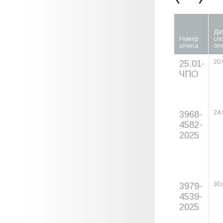
Да
Номер
со
отчета
отч
25.01-
20.
ЧПО
3968-
24.
4582-
2025
3979-
30.
4539-
2025