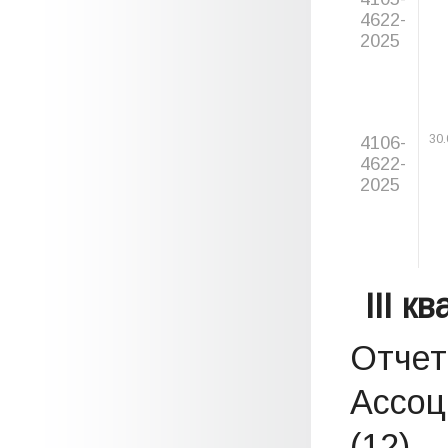
4622-
2025
4106-
30.
4622-
2025
III к
Отчет
Ассоц
(12)