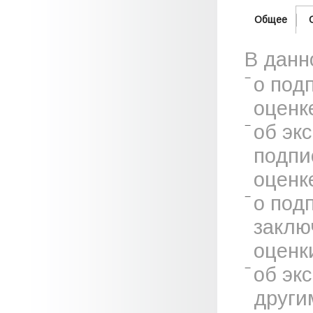
Общее
В данн
о под
оценк
об эк
подпи
оценк
о под
заклю
оценк
об эк
други