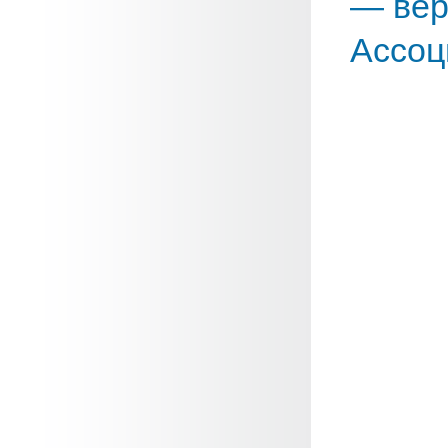
— вер
Ассоц