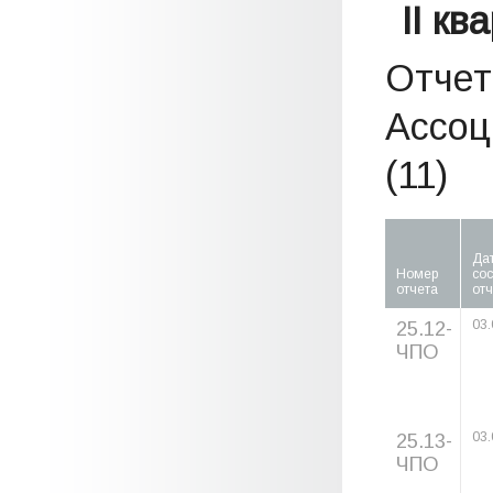
II кв
Отчет
Ассоц
(11)
Да
Номер
со
отчета
отч
25.12-
03.
ЧПО
25.13-
03.
ЧПО