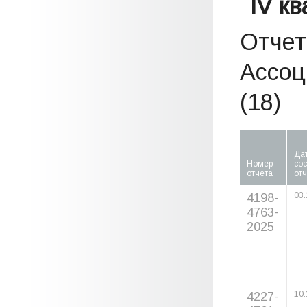
IV к
Отчет
Ассоц
(18)
Да
Номер
со
отчета
отч
4198-
03.
4763-
2025
4227-
10.