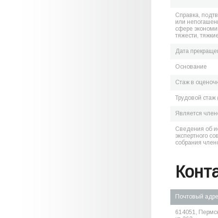
Справка, подт
или непогашен
сфере экономик
тяжести, тяжки
Дата прекраще
Основание
Стаж в оценоч
Трудовой стаж 
Является чле
Сведения об и
экспертного со
собрания член
Конт
Почтовый адр
614051, Пермски