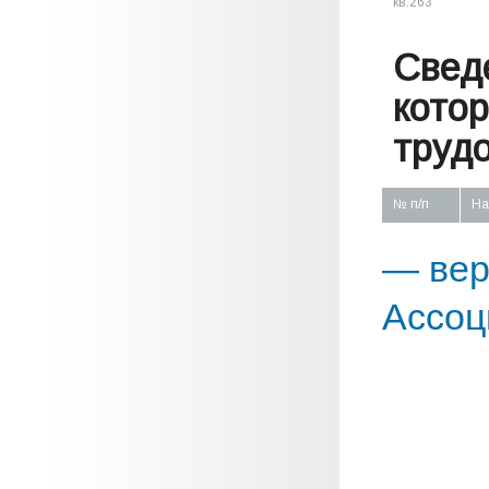
кв.263
Свед
кото
труд
№ п/п
На
— вер
Ассоц