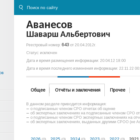
Аванесов
Шаварш Альбертович
643
Реестровый номер:
от 20.04.2012г.
Статус: исключен
Дата и время размещения информации: 20.04.12 18:00
Дата и время последнего изменения информации: 22.11.22 00
ов
Общее
Отчёты и заключения
Прочее
В данном разделе приводится информация:
о подписанных членом СРО отчетах об оценке
об экспертных заключениях на подписанные членом СРО отч
о подписанных членом СРО экспертных заключениях на отче
об экспертных заключениях, выданных другими СРОО (не А
2026
2025
2024
2023
2022
2021
(0)
(0)
(0)
(0)
(0)