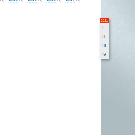
2021
I
II
III
IV