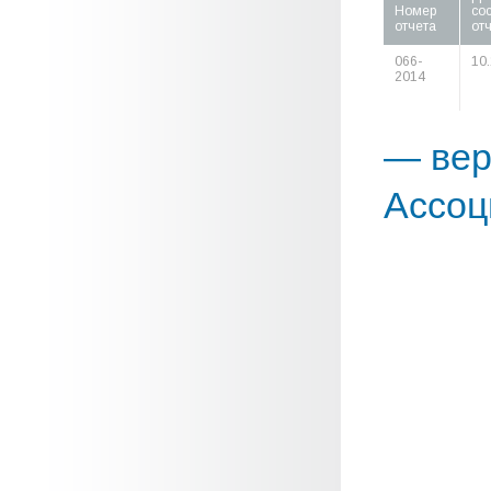
Номер
со
отчета
от
066-
10
2014
— вер
Ассоц