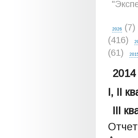
"Эксп
(7)
2026
(416)
2
(61)
201
2014 
I, II 
III к
Отчет