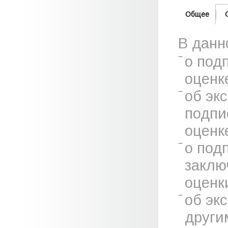
Общее
В данн
о под
оценк
об эк
подпи
оценк
о под
заклю
оценк
об эк
други