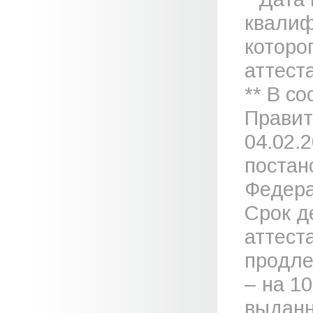
квалиф
которо
аттеста
** В с
Правит
04.02.
постан
Федера
Срок д
аттест
продле
– на 1
выданн