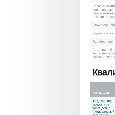
Справка, подт
или непогашен
сфере экономик
тяжести, тяжки
Стаж в оценоч
Трудовой стаж 
Является чле
Сведения об и
экспертного со
собрания член
Квал
Кем выдан
Федеральное
бюджетное
учреждение
"Федеральный