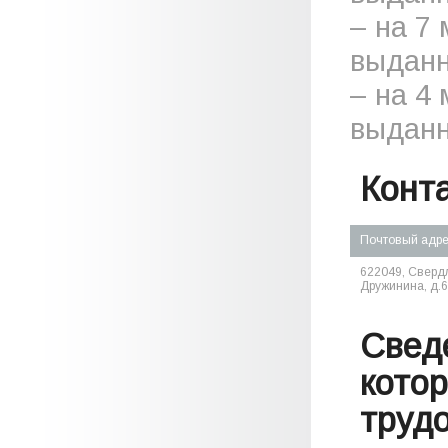
– на 7
выданн
– на 4
выданн
Конт
Почтовый адр
622049, Свердл
Дружинина, д.6
Свед
кото
труд