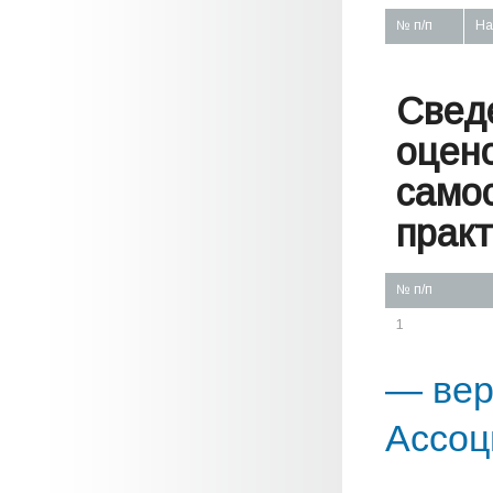
№ п/п
На
Свед
оцен
само
практ
№ п/п
1
— вер
Ассоц