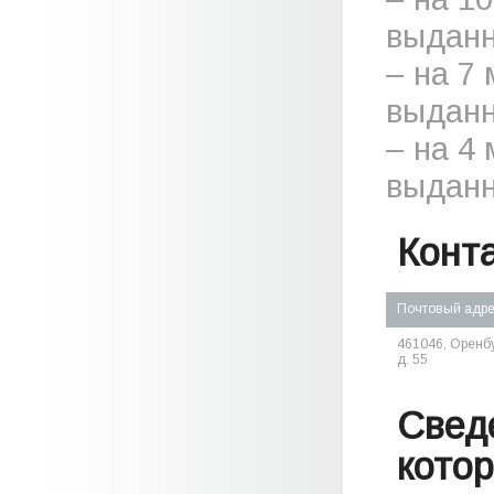
выданн
– на 7
выданн
– на 4
выданн
Конт
Почтовый адр
461046, Оренбур
д. 55
Свед
кото