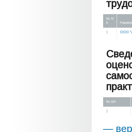
труд
№ п/
п
Наиме
1
ООО "
Свед
оцен
само
практ
№ п/п
1
— вер