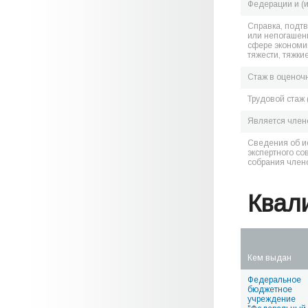
Федерации и (
Справка, подт
или непогашен
сфере экономик
тяжести, тяжки
Стаж в оценоч
Трудовой стаж 
Является чле
Сведения об и
экспертного со
собрания член
Квал
Кем выдан
Федеральное
бюджетное
учреждение