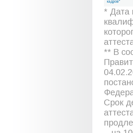
кадров"
* Дата
квалиф
которо
аттеста
** В с
Правит
04.02.
постан
Федера
Срок д
аттест
продле
– на 1