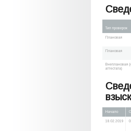
Свед
Тип проверок
Плановая
Плановая
Внеплановая (о
аттестата)
Свед
взыс
Начало
О
18.02.2019
0