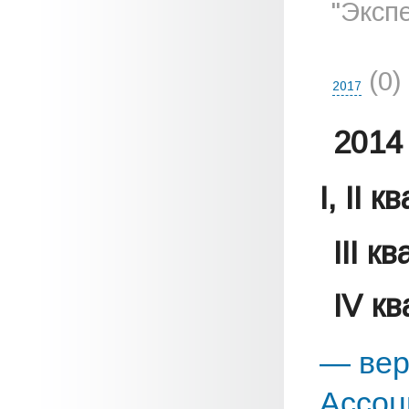
"Эксп
(0)
2017
2014 
I, II 
III к
IV к
— вер
Ассоц