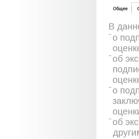
Общее
В данн
о под
оценк
об эк
подпи
оценк
о под
заклю
оценк
об эк
други