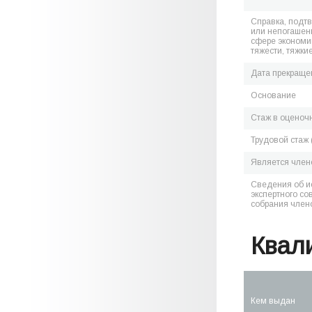
Справка, подт
или непогашен
сфере экономик
тяжести, тяжки
Дата прекраще
Основание
Стаж в оценоч
Трудовой стаж 
Является чле
Сведения об и
экспертного со
собрания член
Квал
Кем выдан