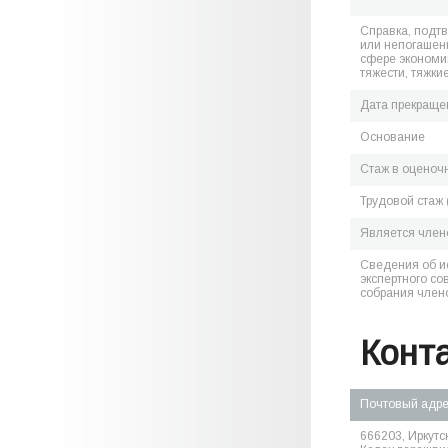
Справка, подт
или непогашен
сфере экономик
тяжести, тяжки
Дата прекраще
Основание
Стаж в оценоч
Трудовой стаж 
Является чле
Сведения об и
экспертного со
собрания член
Конт
Почтовый адр
666203, Иркутск