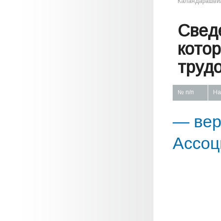
Каландарашвил
Свед
кото
труд
№ п/п
На
— вер
Ассоц