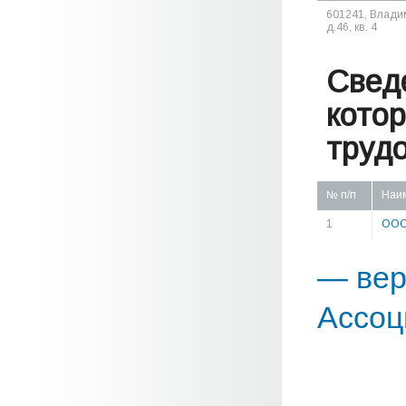
601241, Владим
д.46, кв. 4
Свед
кото
труд
№ п/п
Наи
1
ООО 
— вер
Ассоц