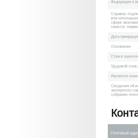
Федерации и (
Справка, подт
или непогашен
сфере экономик
тяжести, тяжки
Дата прекраще
Основание
Стаж в оценоч
Трудовой стаж 
Является чле
Сведения об и
экспертного со
собрания член
Конт
Почтовый адр