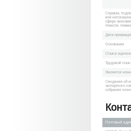
Справка, подт
или непогашен
сфере экономик
тяжести, тяжки
Дата прекраще
Основание
Стаж в оценоч
Трудовой стаж 
Является чле
Сведения об и
экспертного со
собрания член
Конт
Почтовый адр