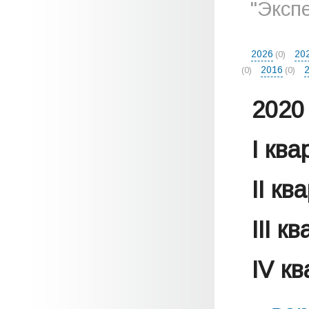
"Эксп
2026
20
(0)
2016
(0)
(0)
2020 
I кв
II кв
III к
IV к