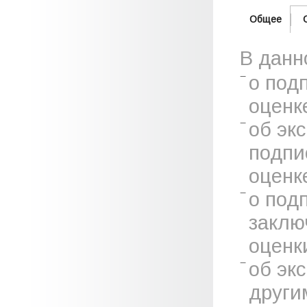
Общее
В данн
о под
оценк
об эк
подпи
оценк
о под
заклю
оценк
об эк
други