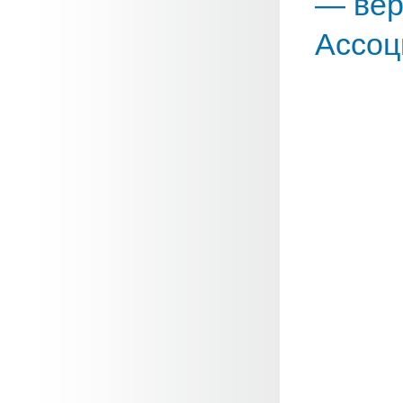
— вер
Ассоц