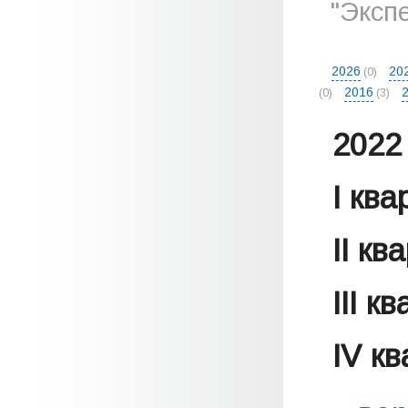
"Эксп
2026
20
(0)
2016
(0)
(3)
2022 
I кв
II кв
III к
IV к