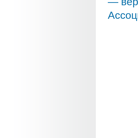
— вер
Ассоц