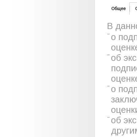
Общее
В данн
о под
оценк
об эк
подпи
оценк
о под
заклю
оценк
об эк
други