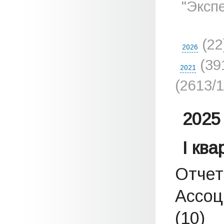
"Эксп
(2
2026
(39
2021
(2613/
2025 
I кв
Отчет
Ассоц
(10)