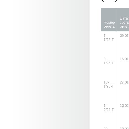
Дата
Номер
сост
отчета
отчет
1-
09.01
1/25-Т
8-
16.01
1/25-Т
13-
27.01
1/25-Т
1-
10.02
2/25-Т