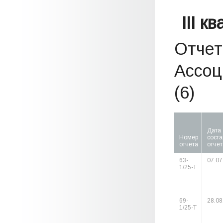
III к
Отчет
Ассоц
(6)
Дата
Номер
сост
отчета
отчет
63-
07.07
1/25-Т
69-
28.08
1/25-Т