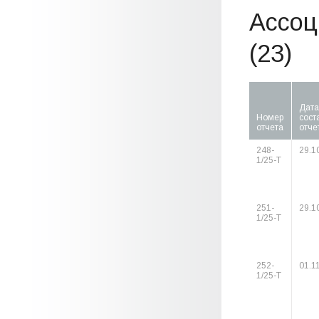
Ассоц
(23)
Дата
Номер
сост
отчета
отче
248-
29.1
1/25-Т
251-
29.1
1/25-Т
252-
01.1
1/25-Т