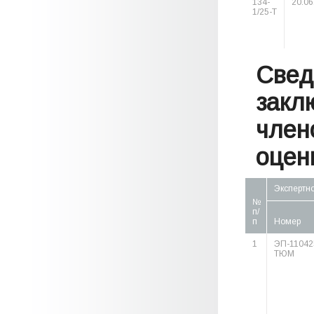
134-
20.06
1/25-Т
Свед
закл
член
оценк
Экспертн
№
п/
п
Номер
1
ЭП-11042
ТЮМ