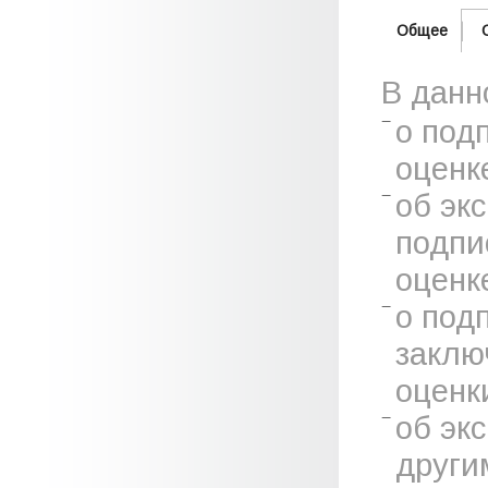
Общее
В данн
о под
оценк
об эк
подпи
оценк
о под
заклю
оценк
об эк
други