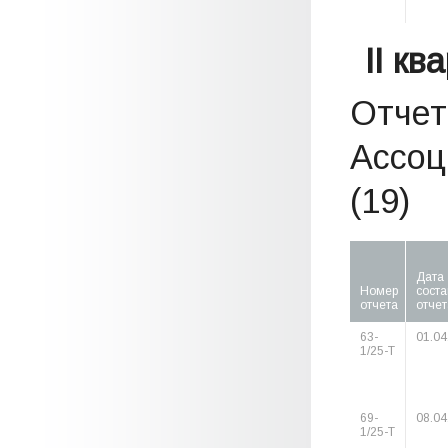
II кв
Отчет
Ассоц
(19)
Дата
Номер
сост
отчета
отчет
63-
01.04
1/25-Т
69-
08.04
1/25-Т