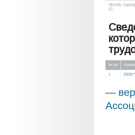
461045, Оренбур
12
Свед
кото
труд
№ п/п
Наиме
1
ООО 
— вер
Ассоц