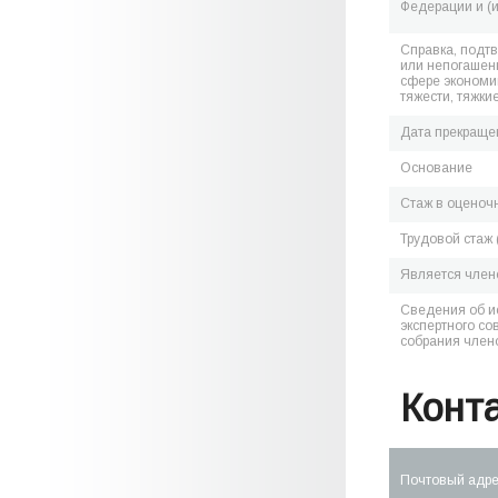
Федерации и (
Справка, подт
или непогашен
сфере экономик
тяжести, тяжки
Дата прекраще
Основание
Стаж в оценоч
Трудовой стаж 
Является чле
Сведения об и
экспертного со
собрания член
Конт
Почтовый адр