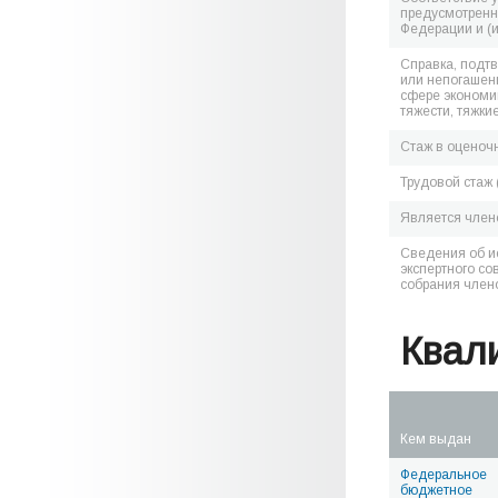
предусмотренн
Федерации и (
Справка, подт
или непогашен
сфере экономик
тяжести, тяжки
Стаж в оценоч
Трудовой стаж 
Является чле
Сведения об и
экспертного со
собрания член
Квал
Кем выдан
Федеральное
бюджетное