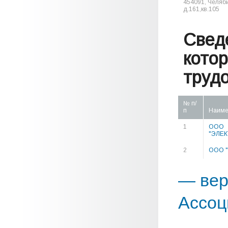
454091, Челяби
д.161,кв.105
Свед
кото
труд
№ п/
п
Наиме
1
ООО
"ЭЛЕ
2
ООО "
— вер
Ассоц