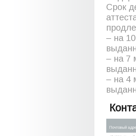
Срок д
аттест
продле
– на 1
выданн
– на 7
выданн
– на 4
выданн
Конт
Почтовый адр