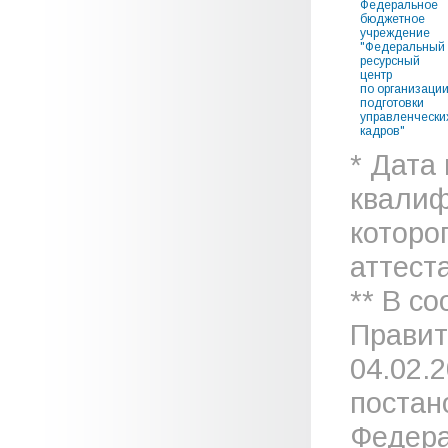
Федеральное
бюджетное
учреждение
"Федеральный
ресурсный
центр
по организаци
подготовки
управленчески
кадров"
* Дата
квалиф
которо
аттеста
** В с
Правит
04.02.
постан
Федера