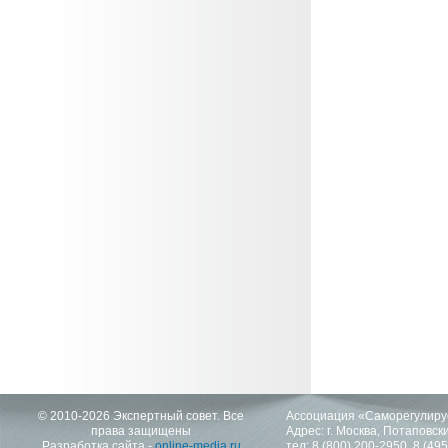
© 2010-2026 Экспертный совет. Все
Ассоциация «Саморегулиру
права защищены
Адрес: г. Москва, Потаповский
Разработка сайта -
online-media.ru
тел:
8 (800) 200-2950
,
8 (49