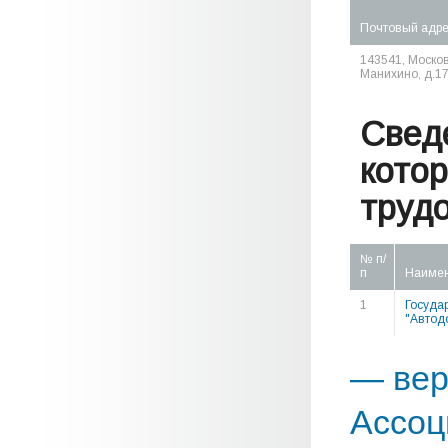
Почтовый адр
143541, Москов
Манихино, д.17
Свед
кото
труд
№ п/
п
Наиме
1
Госуда
"Автод
— вер
Ассоц