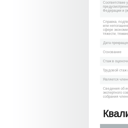
Соответствие 
предусмотренн
Федерации и (
Справка, подт
или непогашен
сфере экономик
тяжести, тяжки
Дата прекраще
Основание
Стаж в оценоч
Трудовой стаж 
Является чле
Сведения об и
экспертного со
собрания член
Квал