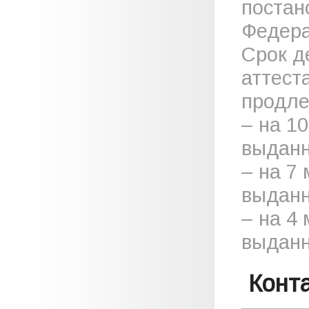
постан
Федера
Срок д
аттест
продле
– на 1
выданн
– на 7
выданн
– на 4
выданн
Конт