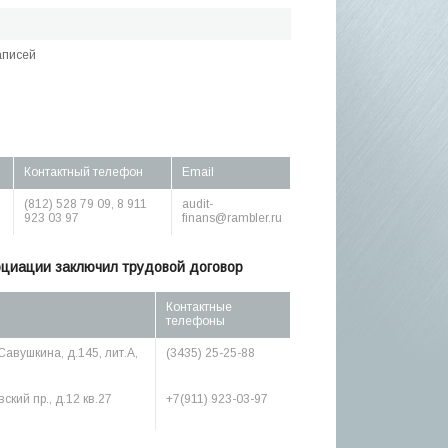
аписей
Контактный телефон
Email
(812) 528 79 09, 8 911
audit-
923 03 97
finans@rambler.ru
оциации заключил трудовой договор
Контактные
телефоны
.Савушкина, д.145, лит.А,
(3435) 25-25-88
ский пр., д.12 кв.27
+7(911) 923-03-97