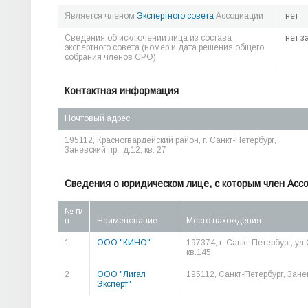
Является членом
Экспертного совета
Ассоциации
нет
Сведения об исключении лица из состава
нет з
экспертного совета (номер и дата решения общего
собрания членов СРО)
Контактная информация
Почтовый адрес
195112, Красногвардейский район, г. Санкт-Петербург,
Заневский пр., д.12, кв. 27
Сведения о юридическом лице, с которым член Асс
№ п/
п
Наименование
Место нахождения
1
ООО "КИНО"
197374, г. Санкт-Петербург, ул
кв.145
2
ООО "Лигал
195112, Санкт-Петербург, Занев
Эксперт"