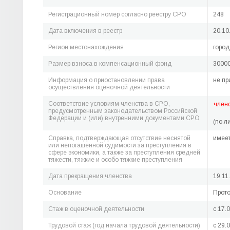
Регистрационный номер согласно реестру СРО
248
Дата включения в реестр
20.10
Регион местонахождения
город
Размер взноса в компенсационный фонд
30000
Информация о приостановлении права
не пр
осуществления оценочной деятельности
Соответствие условиям членства в СРО,
член
предусмотренным законодательством Российской
Федерации и (или) внутренними документами СРО
(по л
Справка, подтверждающая отсутствие неснятой
имее
или непогашенной судимости за преступления в
сфере экономики, а также за преступления средней
тяжести, тяжкие и особо тяжкие преступления
Дата прекращения членства
19.11
Основание
Прото
Стаж в оценочной деятельности
c 17.
Трудовой стаж (год начала трудовой деятельности)
c 29.