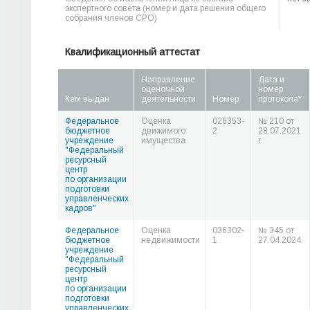
экспертного совета (номер и дата решения общего
собрания членов СРО)
Квалификационный аттестат
Направление
Дата и
оценочной
номер
Кем выдан
деятельности
Номер
протокола*
Федеральное
Оценка
026353-
№ 210 от
бюджетное
движимого
2
28.07.2021
учреждение
имущества
г.
"Федеральный
ресурсный
центр
по организации
подготовки
управленческих
кадров"
Федеральное
Оценка
036302-
№ 345 от
бюджетное
недвижимости
1
27.04.2024
учреждение
"Федеральный
ресурсный
центр
по организации
подготовки
управленческих