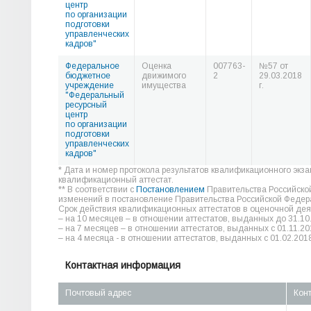
центр
по организации
подготовки
управленческих
кадров"
Федеральное
Оценка
007763-
№57 от
бюджетное
движимого
2
29.03.2018
учреждение
имущества
г.
"Федеральный
ресурсный
центр
по организации
подготовки
управленческих
кадров"
* Дата и номер протокола результатов квалификационного экз
квалификационный аттестат.
** В соответствии с
Постановлением
Правительства Российско
изменений в постановление Правительства Российской Федера
Срок действия квалификационных аттестатов в оценочной дея
– на 10 месяцев – в отношении аттестатов, выданных до 31.10
– на 7 месяцев – в отношении аттестатов, выданных с 01.11.20
– на 4 месяца - в отношении аттестатов, выданных с 01.02.2018
Контактная информация
Почтовый адрес
Кон