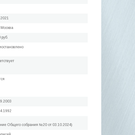
.2021
 Москва
 руб.
иостановлено
етствует
тся
09.2003
04.1992
ние Общего собрания №20 от 03.10.2024)
аписей