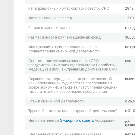
Регистрационный номер согласно реестру СРО
2849
Дата включения в реестр
13.01
Регион местонахождения
город
Размер взноса в компенсационный фонд
30000
Информация о приостановлении права
не пр
осуществления оценочной деятельности
Соответствие условиям членства в СРО,
соотв
предусмотренным законодательством Российской
Федерации и (или) внутренними документами СРО
Справка, подтверждающая отсутствие неснятой
имее
или непогашенной судимости за преступления в
сфере экономики, а также за преступления средней
тяжести, тяжкие и особо тяжкие преступления
Стаж в оценочной деятельности
c 26.
Трудовой стаж (год начала трудовой деятельности)
c 01.
Является членом
Экспертного совета
Ассоциации
да
(реше
Сведения об исключении лица из состава
нет з