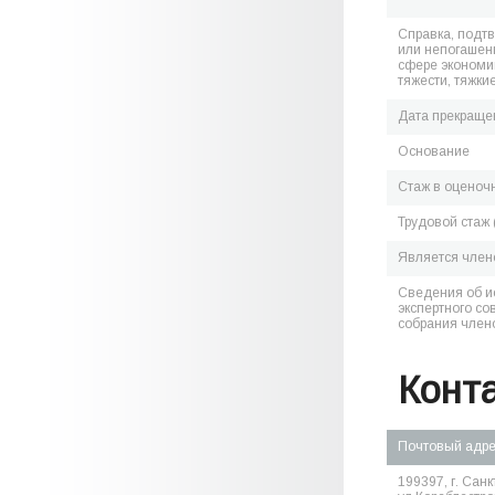
Справка, подт
или непогашен
сфере экономик
тяжести, тяжки
Дата прекраще
Основание
Стаж в оценоч
Трудовой стаж 
Является чле
Сведения об и
экспертного со
собрания член
Конт
Почтовый адр
199397, г. Санк