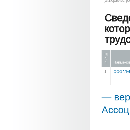
ул.Кораблестро
Свед
кото
труд
№
п/
п
Наимено
1
ООО "ЛА
— вер
Ассоц