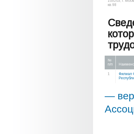
105203, г. Мос
кв.98
Свед
кото
труд
№
п/п
Наимен
1
Филиал 
Республ
— вер
Ассоц