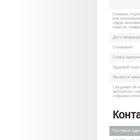
Справка, подт
или непогашен
сфере экономик
тяжести, тяжки
Дата прекраще
Основание
Стаж в оценоч
Трудовой стаж 
Является чле
Сведения об и
экспертного со
собрания член
Конт
Почтовый адр