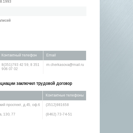
08.1993
аписей
Контактный телефон
Email
8(351)793 42 59, 8 351
m.cherkasova@mail.ru
906 07 02
оциации заключил трудовой договор
Контактные телефоны
ий проспект, д.45, оф.6
(3512)981658
а, 130, 77
(8462) 73-74-51