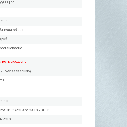
00655120
.2010
инская область
 руб.
иостановлено
ство прекращено
ичному заявлению)
тся
.2018
кол № 71/2018 от 08.10.2018 г.
06.2010