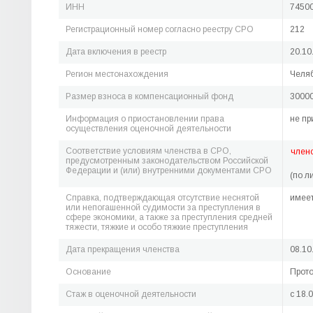
ИНН
7450
Регистрационный номер согласно реестру СРО
212
Дата включения в реестр
20.10
Регион местонахождения
Челяб
Размер взноса в компенсационный фонд
30000
Информация о приостановлении права
не пр
осуществления оценочной деятельности
Соответствие условиям членства в СРО,
член
предусмотренным законодательством Российской
Федерации и (или) внутренними документами СРО
(по л
Справка, подтверждающая отсутствие неснятой
имее
или непогашенной судимости за преступления в
сфере экономики, а также за преступления средней
тяжести, тяжкие и особо тяжкие преступления
Дата прекращения членства
08.10
Основание
Прото
Стаж в оценочной деятельности
c 18.