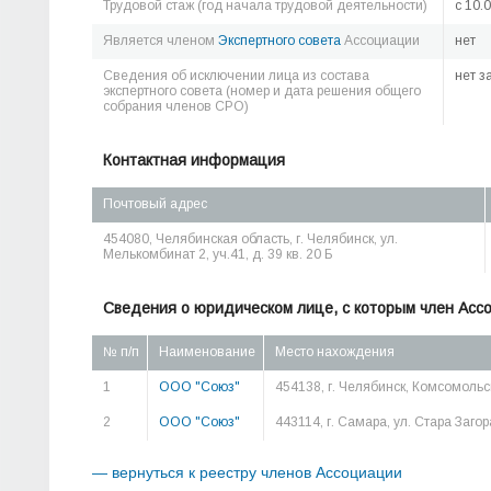
Трудовой стаж (год начала трудовой деятельности)
c 10.
Является членом
Экспертного совета
Ассоциации
нет
Сведения об исключении лица из состава
нет з
экспертного совета (номер и дата решения общего
собрания членов СРО)
Контактная информация
Почтовый адрес
454080, Челябинская область, г. Челябинск, ул.
Мелькомбинат 2, уч.41, д. 39 кв. 20 Б
Сведения о юридическом лице, с которым член Асс
№ п/п
Наименование
Место нахождения
1
ООО "Союз"
454138, г. Челябинск, Комсомольск
2
ООО "Союз"
443114, г. Самара, ул. Стара Загор
— вернуться к реестру членов Ассоциации