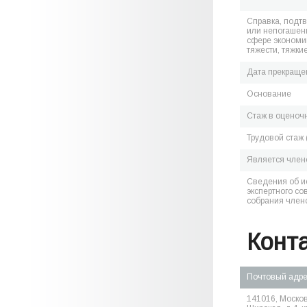
Справка, подт
или непогашен
сфере экономик
тяжести, тяжки
Дата прекраще
Основание
Стаж в оценоч
Трудовой стаж 
Является чле
Сведения об и
экспертного со
собрания член
Конт
Почтовый адр
141016, Москов