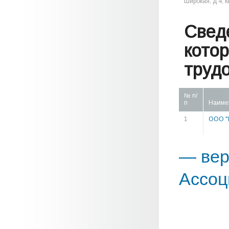
Широкая, д.4, к
Свед
кото
труд
№ п/
п
Наиме
1
ООО "
— вер
Ассоц