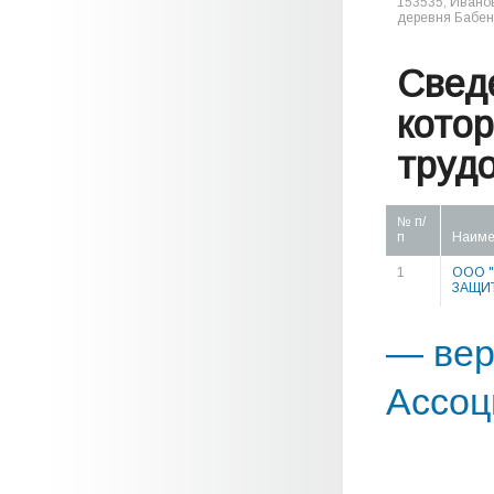
153535, Иванов
деревня Бабенк
Свед
кото
труд
№ п/
п
Наиме
1
ООО 
ЗАЩИ
— вер
Ассоц