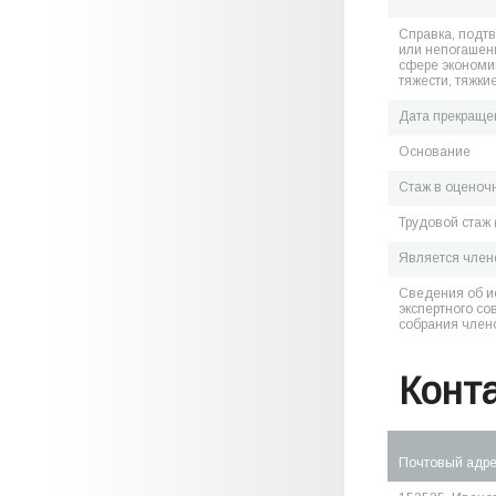
Справка, подт
или непогашен
сфере экономик
тяжести, тяжки
Дата прекраще
Основание
Стаж в оценоч
Трудовой стаж 
Является чле
Сведения об и
экспертного со
собрания член
Конт
Почтовый адр