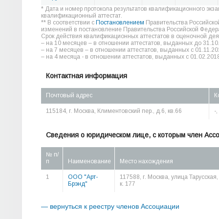
* Дата и номер протокола результатов квалификационного экз
квалификационный аттестат.
** В соответствии с
Постановлением
Правительства Российско
изменений в постановление Правительства Российской Федера
Срок действия квалификационных аттестатов в оценочной дея
– на 10 месяцев – в отношении аттестатов, выданных до 31.10
– на 7 месяцев – в отношении аттестатов, выданных с 01.11.20
– на 4 месяца - в отношении аттестатов, выданных с 01.02.2018
Контактная информация
Почтовый адрес
К
115184, г. Москва, Климентовский пер., д.6, кв.66
-
Сведения о юридическом лице, с которым член Асс
№ п/
п
Наименование
Место нахождения
1
ООО "Арт-
117588, г. Москва, улица Тарусская, 
Брэнд"
к. 177
— вернуться к реестру членов Ассоциации