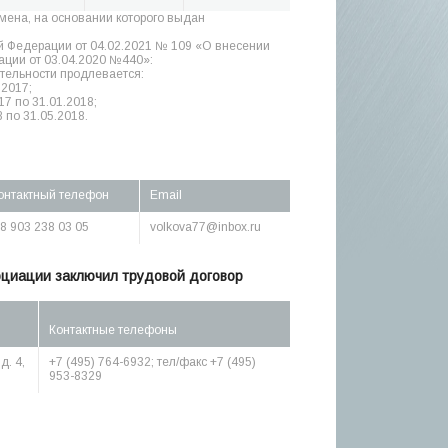
амена, на основании которого выдан
й Федерации от 04.02.2021 № 109 «О внесении
ции от 03.04.2020 №440»:
тельности продлевается:
.2017;
17 по 31.01.2018;
 по 31.05.2018.
онтактный телефон
Email
, 8 903 238 03 05
volkova77@inbox.ru
оциации заключил трудовой договор
Контактные телефоны
д. 4,
+7 (495) 764-6932; тел/факс +7 (495)
953-8329