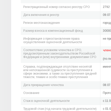
Регистрационный номер согласно реестру СРО
2792
Дата включения в реестр
09.07
Регион местонахождения
город
Размер взноса в компенсационный фонд
30000
Информация о приостановлении права
не пр
осуществления оценочной деятельности
Соответствие условиям членства в СРО,
член
предусмотренным законодательством Российской
Федерации и (или) внутренними документами СРО
(по л
Справка, подтверждающая отсутствие неснятой
имее
или непогашенной судимости за преступления в
сфере экономики, а также за преступления средней
тяжести, тяжкие и особо тяжкие преступления
Дата прекращения членства
08.07
Основание
Прото
Стаж в оценочной деятельности
c 11.
Трудовой стаж (год начала трудовой деятельности)
c 01.