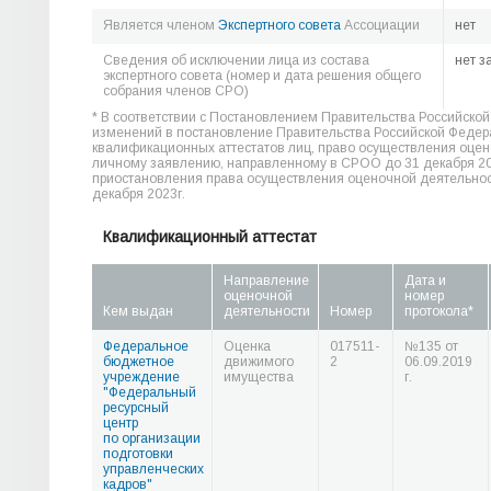
Является членом
Экспертного совета
Ассоциации
нет
Сведения об исключении лица из состава
нет з
экспертного совета (номер и дата решения общего
собрания членов СРО)
* В соответствии с Постановлением Правительства Российско
изменений в постановление Правительства Российской Федерац
квалификационных аттестатов лиц, право осуществления оцен
личному заявлению, направленному в СРОО до 31 декабря 202
приостановления права осуществления оценочной деятельност
декабря 2023г.
Квалификационный аттестат
Направление
Дата и
оценочной
номер
Кем выдан
деятельности
Номер
протокола*
Федеральное
Оценка
017511-
№135 от
бюджетное
движимого
2
06.09.2019
учреждение
имущества
г.
"Федеральный
ресурсный
центр
по организации
подготовки
управленческих
кадров"