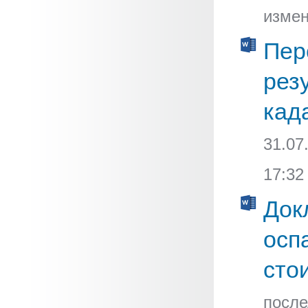
измен
Пер
рез
кад
31.07
17:32
Док
осп
сто
после