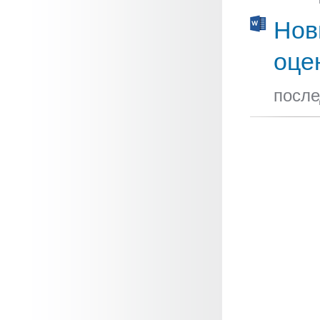
Нов
оце
после