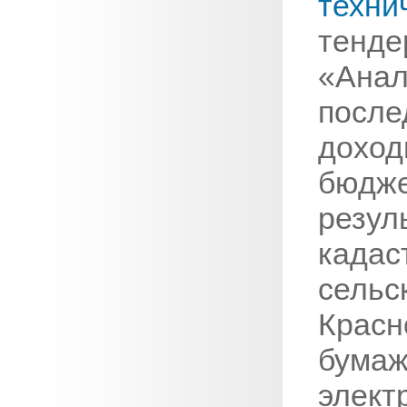
техни
тенде
«Анал
после
доход
бюдже
резул
кадас
сельс
Красн
бумаж
элект