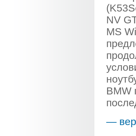
(K53Sc
NV GT
MS Wi
предл
продо
услов
ноутб
BMW п
после
— вер