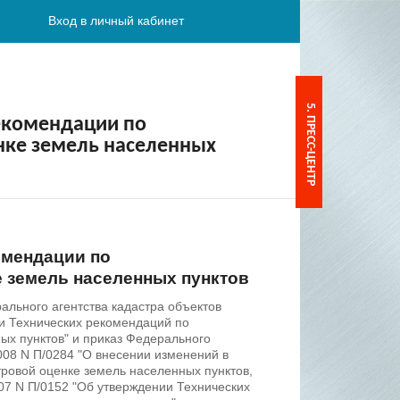
Вход в личный кабинет
5. ПРЕСС-ЦЕНТР
екомендации по
нке земель населенных
омендации по
е земель населенных пунктов
ального агентства кадастра объектов
ии Технических рекомендаций по
ых пунктов" и приказ Федерального
008 N П/0284 "О внесении изменений в
ровой оценке земель населенных пунктов,
07 N П/0152 "Об утверждении Технических