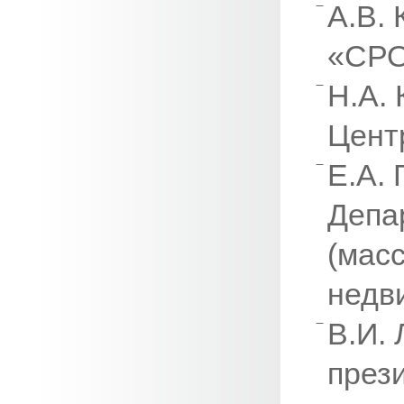
А.В.
«СРО
Н.А.
Цент
Е.А. 
Депа
(мас
недв
В.И. 
през