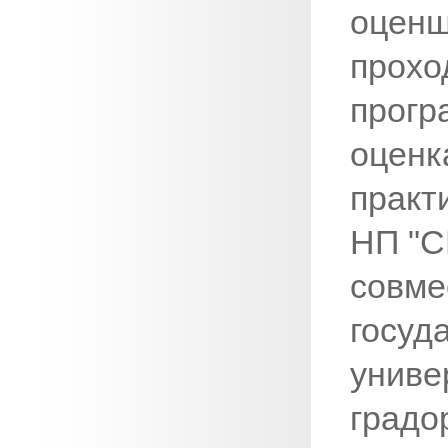
оценщ
прохо
прогр
оценк
практ
НП "С
совме
госуд
униве
градо