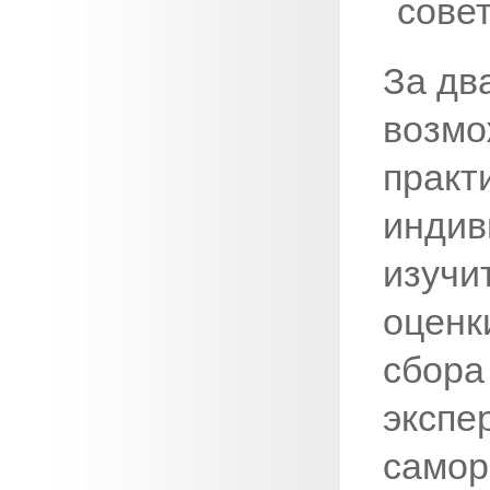
совет
За дв
возмо
практ
индив
изучи
оценк
сбора
экспе
самор