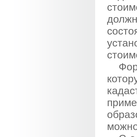
стои
должн
сос
уста
стоим
Фор
кот
кад
при
образ
можно