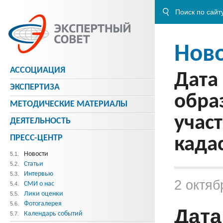
Нов
АССОЦИАЦИЯ
Дата
ЭКСПЕРТИЗА
обра
МЕТОДИЧЕСКИE МАТЕРИАЛЫ
учас
ДЕЯТЕЛЬНОСТЬ
ПРЕСС-ЦЕНТР
када
Новости
5.1.
Статьи
5.2.
Интервью
5.3.
2 октяб
СМИ о нас
5.4.
Лики оценки
5.5.
Фотогалерея
5.6.
Дата
Календарь событий
5.7.