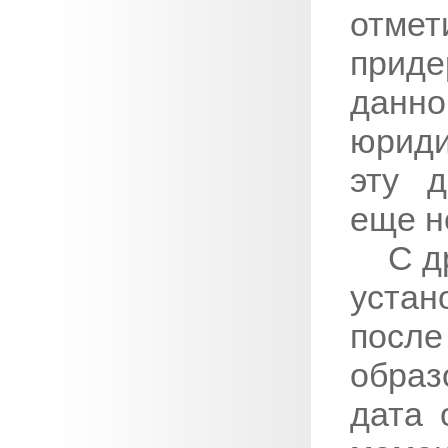
отмет
приде
дан
юриди
эту д
еще н
С д
устан
пос
образ
дата 