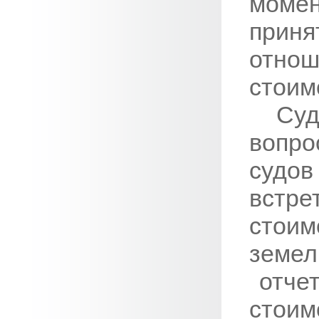
моме
приня
отно
стоим
Су
вопро
судо
встре
стои
земел
отчет
стоим