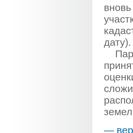
внов
участ
када
дату)
Па
прин
оценк
сло
распо
земел
— вер