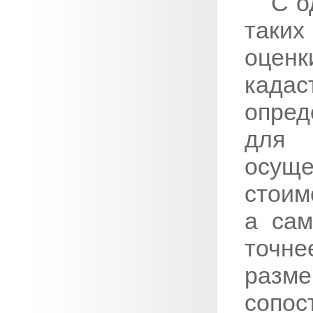
С о
таких
оцен
када
опред
для 
осу
стоим
а сам
точне
раз
сопос