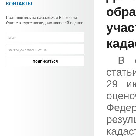
КОНТАКТЫ
обра
Подпишитесь на рассылку, и Вы всегда
учас
будете в курсе последних новостей оценки
када
В с
стать
29 и
оцено
Феде
рез
када