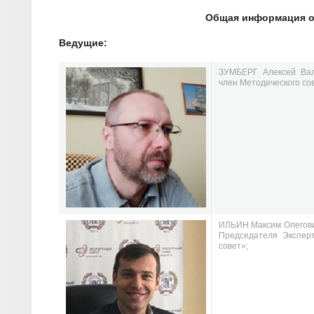
Общая информация о
Ведущие:
ЗУМБЕРГ Алексей Ва
член Методического со
ИЛЬИН Максим Олегов
Председателя Экспер
совет»;