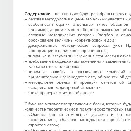
Содержание
– на занятиях будут разобраны следую
базовая методология оценки земельных участков и о
особенности оценки отдельных типов объектов 
например, дороги и места общего пользования; объ
сложные методические вопросы (подбор и описа
обоснование величины корректировок и др.);
дискуссионные методические вопросы (учет НД
информации о величине корректировок);
типичные инструменты искажения стоимости в отчет
требования к содержанию замечаний и заключений
качестве отчета об оценке;
типичные ошибки в заключениях Комиссий 
применительно к законодательству об оценочной де
методология оценки и проверки отчетов об о
оспариванию кадастровой стоимости
;
этика проверки отчетов об оценке.
Обучение включает теоретические блоки, которые буд
количестве теоретических и практических тестовых зада
«Основы оценки земельных участков и объекто
оспаривания»; «Базовая методология оценки зем
строительства»;
«Особенности оценки отдельных типов объектов оц