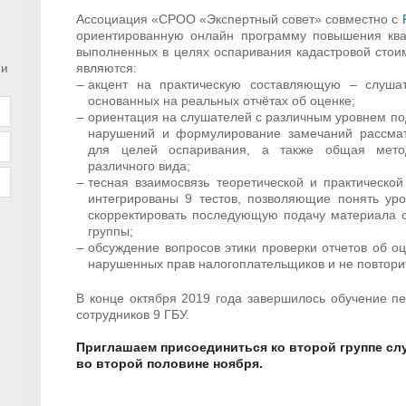
Ассоциация «СРОО «Экспертный совет» совместно с
ориентированную онлайн программу повышения ква
выполненных в целях оспаривания кадастровой стои
являются:
ки
акцент на практическую составляющую – слушат
основанных на реальных отчётах об оценке;
ориентация на слушателей с различным уровнем под
нарушений и формулирование замечаний рассмат
для целей оспаривания, а также общая метод
различного вида;
тесная взаимосвязь теоретической и практическ
интегрированы 9 тестов, позволяющие понять ур
скорректировать последующую подачу материала с
группы;
обсуждение вопросов этики проверки отчетов об оц
нарушенных прав налогоплательщиков и не повтори
В конце октября 2019 года завершилось обучение п
сотрудников 9 ГБУ.
Приглашаем присоединиться ко второй группе сл
во второй половине ноября.