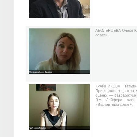
АБОЛЕНЦЕВА Олеся Ю
совет»;
КРАЙНИКОВА Татьян
Приволжского центра 
оценки —
разработчик
Л.А. Лейфера; член
«Экспертный совет».