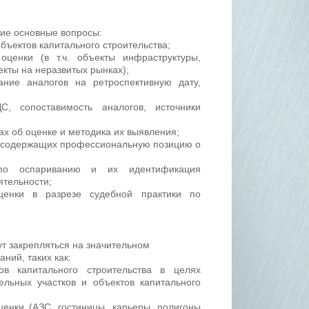
щие основные вопросы:
бъектов капитального строительства;
оценки (в т.ч. объекты инфраструктуры,
екты на неразвитых рынках);
ние аналогов на ретроспективную дату,
С, сопоставимость аналогов, источники
ах об оценке и методика их выявления;
, содержащих профессиональную позицию о
по оспариванию и их идентификация
ятельности;
ценки в разрезе судебной практики по
ут закрепляться на значительном
ний, таких как:
в капитального строительства в целях
ельных участков и объектов капитального
енки (АЗС, гостиницы, карьеры, полигоны