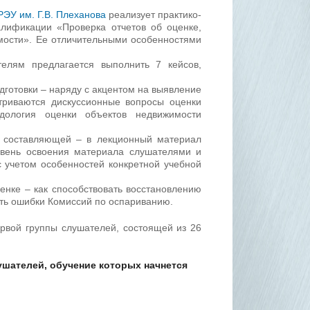
РЭУ им. Г.В. Плеханова
реализует практико-
лификации «Проверка отчетов об оценке,
мости». Ее отличительными особенностями
елям предлагается выполнить 7 кейсов,
готовки – наряду с акцентом на выявление
риваются дискуссионные вопросы оценки
ология оценки объектов недвижимости
ой составляющей – в лекционный материал
овень освоения материала слушателями и
 учетом особенностей конкретной учебной
енке – как способствовать восстановлению
ть ошибки Комиссий по оспариванию.
ервой группы слушателей, состоящей из 26
ушателей, обучение которых начнется