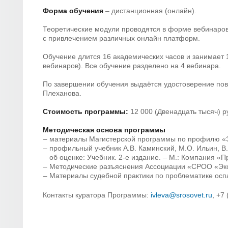
Форма обучения
– дистанционная (онлайн).
Теоретические модули проводятся в форме вебинаров,
с привлечением различных онлайн платформ.
Обучение длится 16 академических часов и занимает 1
вебинаров). Все обучение разделено на 4 вебинара.
По завершении обучения
выдаётся удостоверение по
Плеханова.
Стоимость программы:
12 000 (Двенадцать тысяч) р
Методическая основа программы
материалы Магистерской программы по профилю «Эк
профильный учебник А.В. Каминский, М.О. Ильин, В.
об оценке: Учебник. 2-е издание. – М.: Компания «Пр
Методические разъяснения Ассоциации «СРОО «Экс
Материалы судебной практики по проблематике осп
Контакты куратора Программы:
ivleva@srosovet.ru
, +7