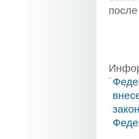
после
Инфор
Феде
внес
зако
Феде