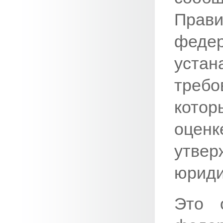
Прав
фед
уста
треб
котор
оценк
утв
юриди
Это 