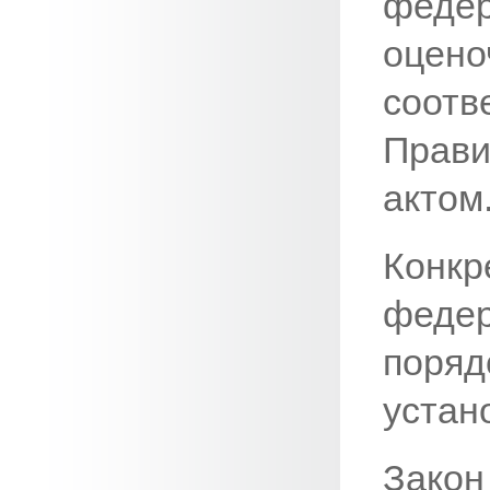
феде
оцен
соотв
Прави
актом
Конкр
феде
поряд
устан
Закон