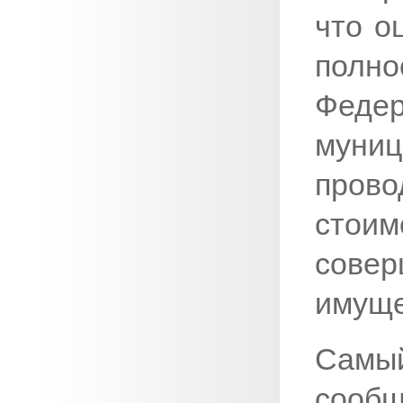
что о
полно
Феде
муни
прово
стои
сов
имуще
Самы
сообщ